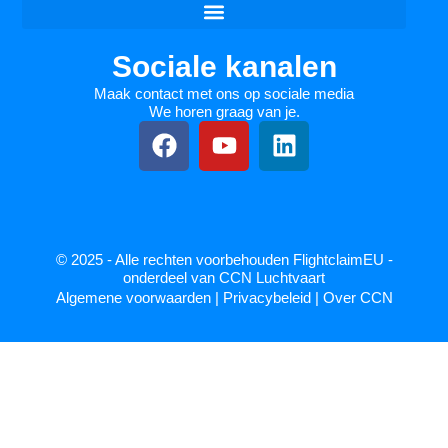
Sociale kanalen
Maak contact met ons op sociale media
We horen graag van je.
© 2025 - Alle rechten voorbehouden FlightclaimEU -
onderdeel van CCN Luchtvaart
Algemene voorwaarden
|
Privacybeleid
|
Over CCN